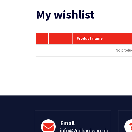
My wishlist
Product name
No product
Email
info@2ndhardware.de