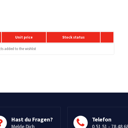
Unit price
Stock status
s added to the wishlist
Hast du Fragen?
Telefon
Melde Dich
0 51 51 - 78 48 6