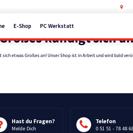
51 - 78 48 68
Z
me
E-Shop
PC Werkstatt
Großes kündigt sich a
 sich etwas Großes an! Unser Shop ist in Arbeit und wird bald verö
Hast du Fragen?
Telefon
Melde Dich
0 51 51 - 78 48 6