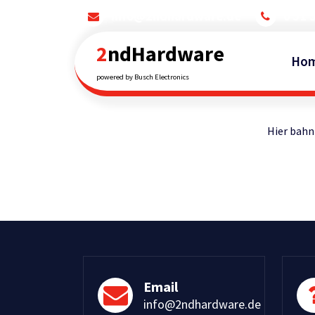
Skip
info@2ndhardware.de
0 51 
to
content
2ndHardware
Ho
powered by Busch Electronics
Hier bahnt
Email
info@2ndhardware.de